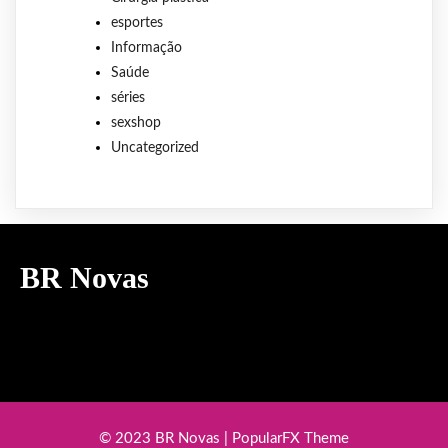
esportes
Informação
Saúde
séries
sexshop
Uncategorized
BR Novas
© 2023 BR Novas |
PopularFX Theme