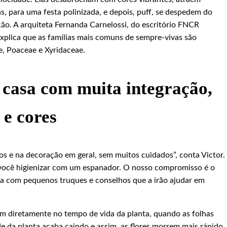
s, para uma festa polinizada, e depois, puff, se despedem do
ção. A arquiteta Fernanda Carnelossi, do escritório FNCR
 explica que as famílias mais comuns de sempre-vivas são
, Poaceae e Xyridaceae.
i casa com muita integração,
 e cores
jos e na decoração em geral, sem muitos cuidados”, conta Victor.
 você higienizar com um espanador. O nosso compromisso é o
dia com pequenos truques e conselhos que a irão ajudar em
rem diretamente no tempo de vida da planta, quando as folhas
e da planta acaba caindo e assim, as flores morrem mais rápido.