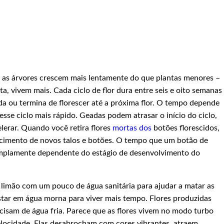
e as árvores crescem mais lentamente do que plantas menores –
a, vivem mais. Cada ciclo de flor dura entre seis e oito semanas
a ou termina de florescer até a próxima flor. O tempo depende
sse ciclo mais rápido. Geadas podem atrasar o início do ciclo,
erar. Quando você retira flores
mortas dos
botões florescidos,
escimento de novos talos e botões. O tempo que um botão de
 amplamente dependente do estágio de desenvolvimento do
limão com um pouco de água sanitária para ajudar a matar as
 estar em água morna para viver mais tempo. Flores produzidas
ecisam de água fria. Parece que as flores vivem no modo turbo
velocidade. Elas desabrocham com cores vibrantes, atraem