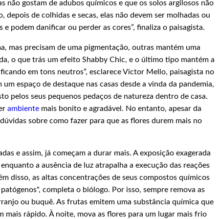
vas não gostam de adubos químicos e que os solos argilosos não
so, depois de colhidas e secas, elas não devem ser molhadas ou
 e podem danificar ou perder as cores”, finaliza o paisagista.
ma, mas precisam de uma pigmentação, outras mantém uma
da, o que trás um efeito Shabby Chic, e o último tipo mantém a
ficando em tons neutros”, esclarece Victor Mello, paisagista no
m um espaço de destaque nas casas desde a vinda da pandemia,
sto pelos seus pequenos pedaços de natureza dentro de casa.
uer
ambiente
mais bonito e agradável. No entanto, apesar da
dúvidas sobre como fazer para que as flores durem mais no
adas e assim, já começam a durar mais. A exposição exagerada
, enquanto a ausência de luz atrapalha a execução das reações
Além disso, as altas concentrações de seus compostos químicos
e patógenos", completa o biólogo. Por isso, sempre remova as
arranjo ou buquê. As frutas emitem uma substância química que
 mais rápido. À noite, mova as flores para um lugar mais frio