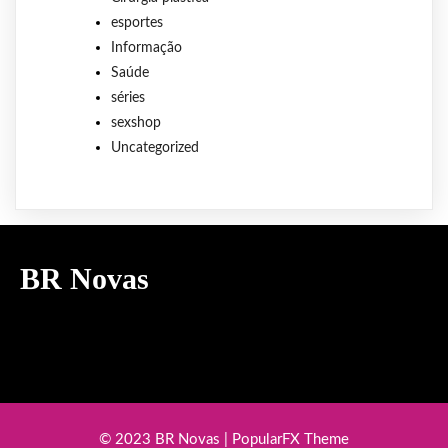
esportes
Informação
Saúde
séries
sexshop
Uncategorized
BR Novas
© 2023 BR Novas |
PopularFX Theme