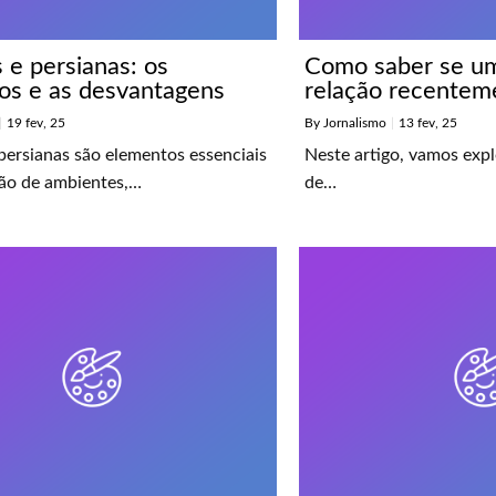
 e persianas: os
Como saber se u
ios e as desvantagens
relação recenteme
|
19
fev, 25
By
Jornalismo
|
13
fev, 25
persianas são elementos essenciais
Neste artigo, vamos expl
ão de ambientes,…
de…