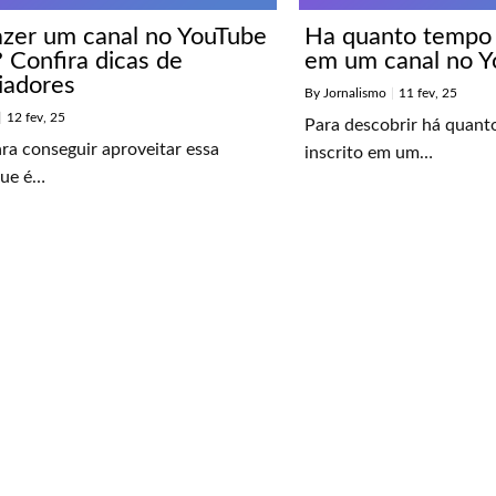
zer um canal no YouTube
Ha quanto tempo 
 Confira dicas de
em um canal no Y
iadores
By
Jornalismo
|
11
fev, 25
|
12
fev, 25
Para descobrir há quant
ara conseguir aproveitar essa
inscrito em um…
que é…