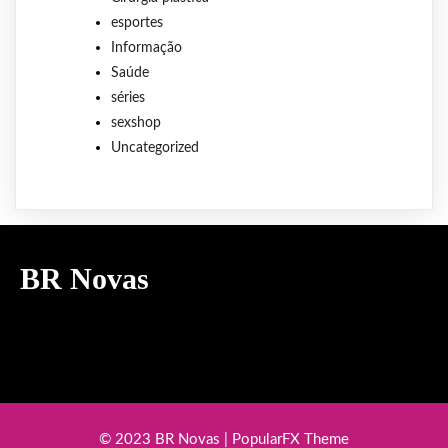
esportes
Informação
Saúde
séries
sexshop
Uncategorized
BR Novas
© 2023 BR Novas |
PopularFX Theme