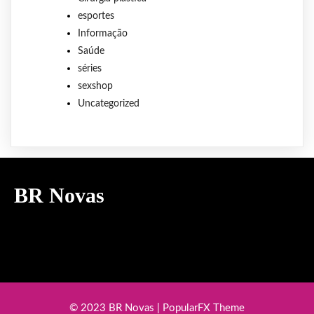
esportes
Informação
Saúde
séries
sexshop
Uncategorized
BR Novas
© 2023 BR Novas |
PopularFX Theme