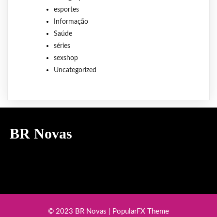
esportes
Informação
Saúde
séries
sexshop
Uncategorized
BR Novas
© 2023 BR Novas |
PopularFX Theme