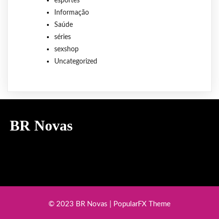
esportes
Informação
Saúde
séries
sexshop
Uncategorized
BR Novas
© 2023 BR Novas |
PopularFX Theme