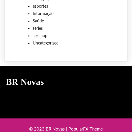
esportes
Informação
Saúde
séries
sexshop
Uncategorized
BR Novas
© 2023 BR Novas |
PopularFX Theme