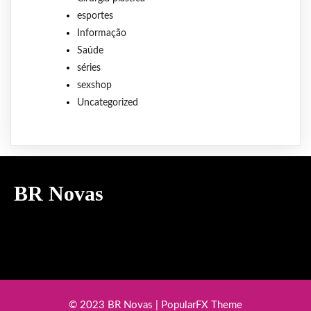
esportes
Informação
Saúde
séries
sexshop
Uncategorized
BR Novas
© 2023 BR Novas |
PopularFX Theme