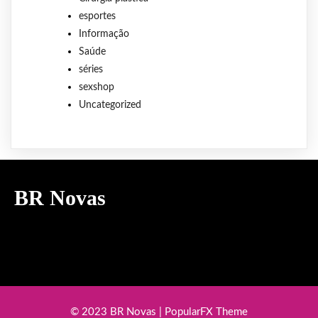
esportes
Informação
Saúde
séries
sexshop
Uncategorized
BR Novas
© 2023 BR Novas |
PopularFX Theme