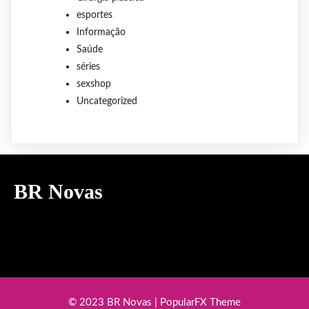
esportes
Informação
Saúde
séries
sexshop
Uncategorized
BR Novas
© 2023 BR Novas |
PopularFX Theme