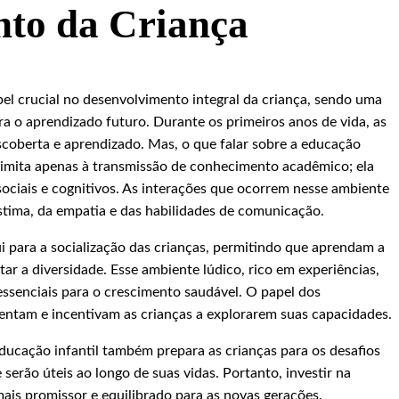
nto da Criança
l crucial no desenvolvimento integral da criança, sendo uma
ra o aprendizado futuro. Durante os primeiros anos de vida, as
scoberta e aprendizado. Mas, o que falar sobre a educação
 limita apenas à transmissão de conhecimento acadêmico; ela
ciais e cognitivos. As interações que ocorrem nesse ambiente
tima, da empatia e das habilidades de comunicação.
ui para a socialização das crianças, permitindo que aprendam a
tar a diversidade. Esse ambiente lúdico, rico em experiências,
 essenciais para o crescimento saudável. O papel dos
ientam e incentivam as crianças a explorarem suas capacidades.
 educação infantil também prepara as crianças para os desafios
serão úteis ao longo de suas vidas. Portanto, investir na
mais promissor e equilibrado para as novas gerações.