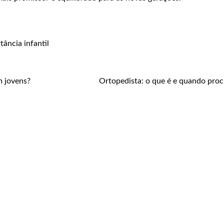
rtância
infantil
m jovens?
Ortopedista: o que é e quando procu