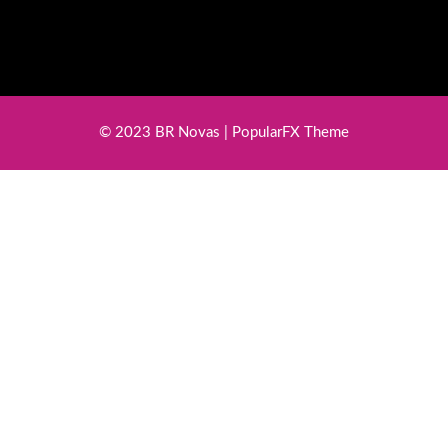
© 2023 BR Novas |
PopularFX Theme