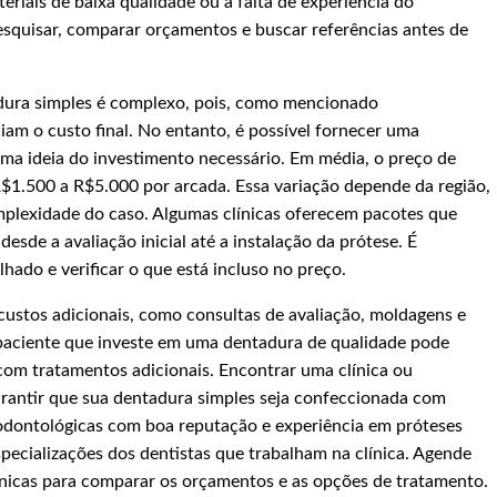
eriais de baixa qualidade ou a falta de experiência do
pesquisar, comparar orçamentos e buscar referências antes de
dura simples é complexo, pois, como mencionado
ciam o custo final. No entanto, é possível fornecer uma
 uma ideia do investimento necessário. Em média, o preço de
$1.500 a R$5.000 por arcada. Essa variação depende da região,
mplexidade do caso. Algumas clínicas oferecem pacotes que
esde a avaliação inicial até a instalação da prótese. É
hado e verificar o que está incluso no preço.
custos adicionais, como consultas de avaliação, moldagens e
m paciente que investe em uma dentadura de qualidade pode
com tratamentos adicionais. Encontrar uma clínica ou
 garantir que sua dentadura simples seja confeccionada com
s odontológicas com boa reputação e experiência em próteses
especializações dos dentistas que trabalham na clínica. Agende
línicas para comparar os orçamentos e as opções de tratamento.