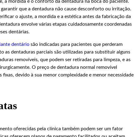
uste, a mordida e o conforto da dentadura na boca do paciente.
 garantir que a dentadura não cause desconforto ou irritação.
rificar o ajuste, a mordida e a estética antes da fabricação da
 dentadura envolve várias etapas cuidadosamente coordenadas
eses dentárias.
lante dentário
são indicadas para pacientes que perderam
 as dentaduras parciais são utilizadas para substituir alguns
aduras removíveis, que podem ser retiradas para limpeza, e as
cirurgicamente. O preço de dentadura normal removível
as fixas, devido à sua menor complexidade e menor necessidade
atas
mento oferecidas pela clínica também podem ser um fator
nicas oferecem planos de pagamento facilitados ou aceitam