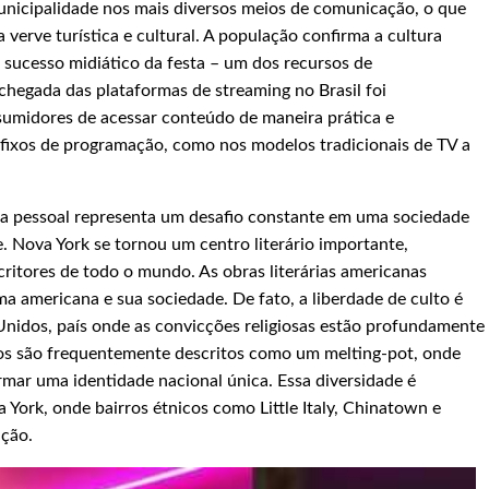
icipalidade nos mais diversos meios de comunicação, o que
 verve turística e cultural. A população confirma a cultura
o sucesso midiático da festa – um dos recursos de
egada das plataformas de streaming no Brasil foi
sumidores de acessar conteúdo de maneira prática e
fixos de programação, como nos modelos tradicionais de TV a
vida pessoal representa um desafio constante em uma sociedade
e. Nova York se tornou um centro literário importante,
critores de todo o mundo. As obras literárias americanas
a americana e sua sociedade. De fato, a liberdade de culto é
nidos, país onde as convicções religiosas estão profundamente
dos são frequentemente descritos como um melting-pot, onde
rmar uma identidade nacional única. Essa diversidade é
York, onde bairros étnicos como Little Italy, Chinatown e
ação.