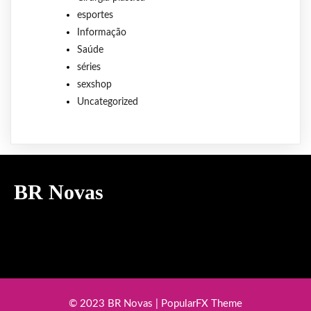
esportes
Informação
Saúde
séries
sexshop
Uncategorized
BR Novas
© 2023 BR Novas |
PopularFX Theme