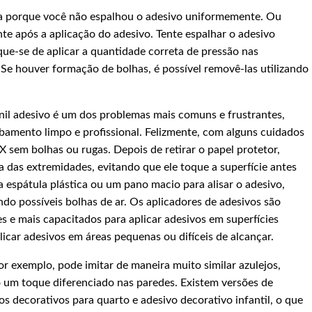
eja porque você não espalhou o adesivo uniformemente. Ou
e após a aplicação do adesivo. Tente espalhar o adesivo
ue-se de aplicar a quantidade correta de pressão nas
. Se houver formação de bolhas, é possível removê-las utilizando
inil adesivo é um dos problemas mais comuns e frustrantes,
amento limpo e profissional. Felizmente, com alguns cuidados
AX sem bolhas ou rugas. Depois de retirar o papel protetor,
a das extremidades, evitando que ele toque a superfície antes
 espátula plástica ou um pano macio para alisar o adesivo,
 possíveis bolhas de ar. Os aplicadores de adesivos são
es e mais capacitados para aplicar adesivos em superfícies
plicar adesivos em áreas pequenas ou difíceis de alcançar.
r exemplo, pode imitar de maneira muito similar azulejos,
ndo um toque diferenciado nas paredes. Existem versões de
os decorativos para quarto e adesivo decorativo infantil, o que