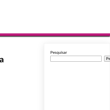
Pesquisar
a
Pe