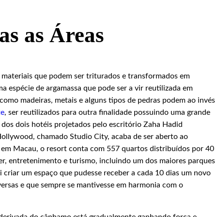
as as Áreas
 materiais que podem ser triturados e transformados em
a espécie de argamassa que pode ser a vir reutilizada em
 como madeiras, metais e alguns tipos de pedras podem ao invés
te
, ser reutilizados para outra finalidade possuindo uma grande
 dos dois hotéis projetados pelo escritório Zaha Hadid
Hollywood, chamado Studio City, acaba de ser aberto ao
i, em Macau, o resort conta com 557 quartos distribuídos por 40
zer, entretenimento e turismo, incluindo um dos maiores parques
oi criar um espaço que pudesse receber a cada 10 dias um novo
iversas e que sempre se mantivesse em harmonia com o
a derivada do cânhamo está gradualmente ganhando força e