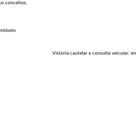
us conceitos.
entáveis
Vistoria cautelar e consulta veicular: e