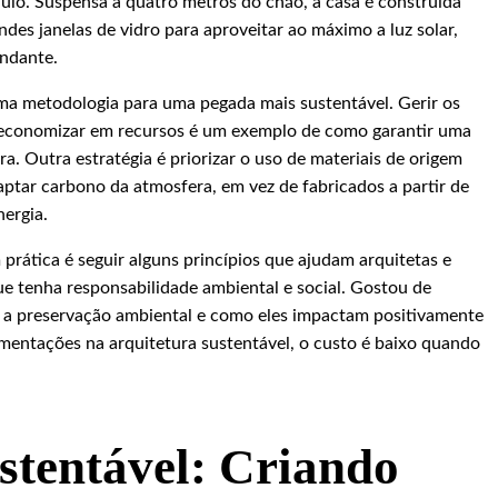
aulo. Suspensa a quatro metros do chão, a casa é construída
des janelas de vidro para aproveitar ao máximo a luz solar,
ndante.
uma metodologia para uma pegada mais sustentável. Gerir os
 economizar em recursos é um exemplo de como garantir uma
a. Outra estratégia é priorizar o uso de materiais de origem
aptar carbono da atmosfera, em vez de fabricados a partir de
ergia.
prática é seguir alguns princípios que ajudam arquitetas e
ue tenha responsabilidade ambiental e social. Gostou de
m a preservação ambiental e como eles impactam positivamente
mentações na arquitetura sustentável, o custo é baixo quando
tentável: Criando