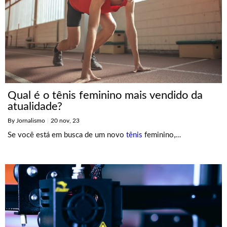
Qual é o tênis feminino mais vendido da
atualidade?
By
Jornalismo
|
20
nov, 23
Se você está em busca de um novo
tênis
feminino,…